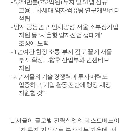
-
5,284
만불
(752
억원
)
투자 및
51
명 신규
고용
…
차세대 양자컴퓨팅 연구개발센터
설립
-
양자 공동연구
·
인재양성
·
서울 소부장기업
지원 등
‘
서울형 양자산업 생태계
’
조성에 노력
-
1
년여간 현장 소통
·
부지 검토 끝에 서울
투자 확정
…
향후 산업부와 인센티브
지원
-
시
, “
서울의 기술 경쟁력과 투자 매력도
입증하고
,
기업 활동 전반에 행정
·
재정
지원할 것
”
□
서울이 글로벌 전략산업의 테스트베드이
자 투자 거점으로 부상하는 가운데
,
서