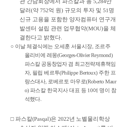
관 간담회장에서 파스칼과 총
5,284
만
달러
(
약
752
억 원
)
규모의 투자 및
51
명
신규 고용을 포함한 양자컴퓨터 연구개
발센터 설립 관련 업무협약
(MOU)
을 체
결한다고 밝혔다
.
○
이날 체결식에는 오세훈 서울시장
,
조르주
올리비에 레몽
(Georges-Olivier Reymond)
파스칼 공동창업자 겸 최고전략제휴책임
자
,
필립 베르투
(Philippe Bertoux)
주한 프
랑스대사
,
로베르토 마우로
(Roberto Maur
o)
파스칼 한국지사 대표 등
10
여 명이 참
석했다
.
□
파스칼
(Pasqal)
은
2022
년 노벨물리학상