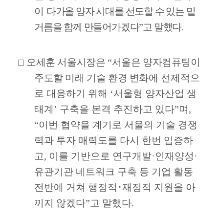
이
다가올 양자 시대를 선도할 수 있는 밑
거름을 함께 만들어가겠다
”
고 말했다
.
□
오세훈 서울시장은
“
서울은 양자컴퓨팅이
주도할 미래 기술 환경 변화에
선제적으
로 대응하기 위해
‘
서울형 양자산업 생
태계
’
구축을 본격 추진하고 있다
”
며
,
“
이번 협약을 계기로 서울의 기술 경쟁
력과 투자 매력도를 다시 한번 입증하
고
,
이를 기반으로 연구개발
·
인재양성
·
유관기관 네트워크 구축 등 기업 활동
전반에 거쳐 행정적
･
재정적 지원을 아
끼지 않겠다
”
고 말했다
.