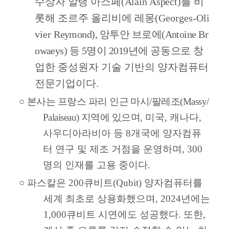
수상자 알랭 아스페
(Alain Aspect)
를
비
롯해 조르주 올리비에 레몽
(Georges-Oli
vier
Reymond),
앙투안 브로에
(Antoine Br
owaeys)
등
5
명이
2019
년에
공동으로
창
업한 중성원자 기술 기반의 양자컴퓨터
전문기업이다
.
○
본사는 프랑스 파리 인근 마시
/
팔레조
(Massy/
Palaiseau)
지역에 있으며
,
미국
,
캐나다
,
사우디아라비아 등
8
개국에 양자컴퓨
터 연구 및 제조 거점을 운영하며
, 300
명의 인재를 고용 중이다
.
○
파스칼은
200
큐비트
(Qubit)
양자컴퓨터를
세계 최초로 상용화했으며
, 2024
년에는
1,000
큐비트 시연에도 성공했다
.
또한
,