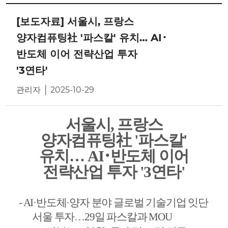
[보도자료] 서울시, 프랑스
양자컴퓨팅社 '파스칼' 유치… AI･
반도체 이어 전략산업 투자
'3연타'
관리자 │ 2025-10-29
서울시
,
프랑스
양자컴퓨팅
社
'
파스칼
'
유치
…
AI
･
반도체 이어
전략산업 투자
'3
연타
'
- AI·
반도체
·
양자 분야 글로벌 기술기업 잇단
서울 투자
…
29
일 파스칼과
MOU