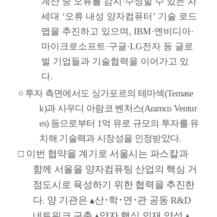
계산 중 오류를 감지
·
수정할 수 있는 차
세대
‘
오류 내성 양자컴퓨터
’
기술 로드
맵을 추진하고 있으며
, IBM·
엔비디아
·
마이크로소프트
·
구글
·LG
전자 등 글로
벌 기업들과 기술협력을 이어가고 있
다
.
○
투자 측면에서도 싱가포르의 테마섹
(Temase
k)
과 사우디 아람코 벤처스
(Aramco Ventur
es)
등으로부터
1
억 유로 규모의 투자를 유
치해 기술력과 시장성을 인정받았다
.
□
이번 협약을 계기로 서울시는 파스칼과
함께 서울을 양자컴퓨팅 산업의 핵심 거
점도시로 육성하기 위한 협력을 추진한
다
.
양 기관은
▴
산
･
학
･
연
･
관 공동
R&D
네트워크 구축
▴
양자 핵심 인재 양성
▴