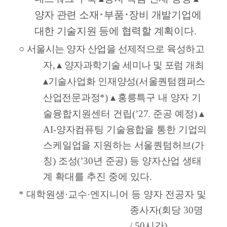
양자 관련 소재
･
부품
･
장비 개발기업에
대한 기술지원 등에 협력할 계획이다
.
○
서울시는 양자 산업을 선제적으로 육성하고
▴
자
,
양자과학기술 세미나 및
포럼
개최
▴
기술사업화 인재양성
(
서울퀀텀캠퍼스
▴
산업전문과정
*
)
홍릉
특구 내 양
자 기
▴
술융합지원센터 건립
(’27.
준공 예정
)
AI-
양자컴퓨팅 기술융합을 통한 기업의
스케일업을 지원하는 서울퀀텀허브
(
가
칭
)
조성
(’30
년 준공
)
등 양자산업 생태
계
확대를 추진 중에 있다
.
*
대학원생
·
교수
·
엔지니어 등 양자 전공자 및
종사자
(
회당
30
명
/ 50
시간
)