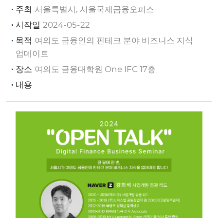
주최
서울특별시, 서울국제금융오피스
시작일
2024-05-22
목적
여의도 금융인의 핀테크 분야 비즈니스 지식
업데이트
장소
여의도 금융대학원 One IFC 17층
내용