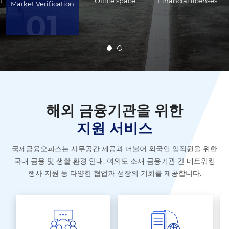
t
Office space
Financial licenses
Market Verification
01
해외 금융기관을 위한
지원 서비스
국제금융오피스는 사무공간 제공과 더불어 외국인 임직원을 위한
국내 금융 및 생활 환경 안내,
여의도 소재 금융기관 간 네트워킹
행사 지원 등 다양한 협업과 성장의 기회를 제공합니다.