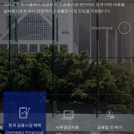
그리고 한국/서울에서 성공한 해외 금융기관 벤치마킹 등에 대한 내용을
구체적으로는 인력투입 검토를 위한 공간, 인허가 신청을 위한 임시사무소,
구체적으로는 각 금융업종별 인허가 진행 단계, 컴플라이언스· 내부통제,
구체적으로는 한국지사 및 자회사 책임자 채용, 중간관리자 인력 채용 및
구체적으로는 금융기준/회계감사 제도, 조세·재무 ·회계기준, 내부통제,
있도록,
살펴봄으로써 보다 안정적이고 원활한 시장 진입을 지원합니다.
국내 금융기관과의 원활하게 네트워킹 할 수 있는 장소에 대한 내용을
서버 등 인프라 구축, 인허가 진행과 관련된 외주업체 선정리스트 등을
근로계약, 외국인 채용관련 비자 등에 대한 내용을 확인해 보실 수
외국인 회계/세무 상담채널 등에 대한 내용을 전반적으로 살펴볼 수
대사관/영사관, 외국인 학교, 호텔/숙소, 병원, 교통, 식사 등 생활과 관련한
확인해보실 수 있습니다.
다루고 있습니다.
있습니다.
있습니다.
다양한 정보를 제공합니다.
View more
View more
View more
View more
View more
View more
한국 금융시장 매력
원
사무공간지원
금융업 인·허가
Domestic Financial