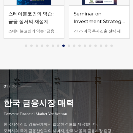
스테이블코인의 역습 :
Seminar on
금융 질서의 재설계
Investment Strategy
in the U.S 2025
스테이블코인의 역습 : 금융 질서의 재설계
2025 미국 투자진출 전략 세미나
01
/
06
한국 금융시장 매력
사무공간 지원
금융업 인·허가
인력채용 및 규제
세금/회계 정산
외국인 임직원 정주지원
Domestic Financial Market Verification
Office space
Financial licenses
Recruitments
Tax/Accounting
Settlement support
한국시장 진입 검토단계에서 필요한 정보를 제공합니다.
한국시장 진입 의사결정단계에서 필요한 정보를 제공합니다.
한국시장 진입 의사결정단계에서 필요한 정보를 제공합니다.
한국 법인설립 이후, 조기안정화를 위한 정보를 제공합니다.
한국 법인설립 이후, 조기안정화를 위한 정보를 제공합니다.
한국 법인설립 이후, 조기안정화를 위한 정보를 제공합니다.
모회사의 국가 금융산업과의 시너지, 한국/서울의 금융시장 환경
금융업무를 위한 사무공간에 대한 내용을 다루고 있습니다.
한국에서의 금융업을 영위하기위한 내용을 주로 살펴볼 수 있습니다.
한국시장의 인력채용 및 노무 관련 법령, 제도 등을 다루고 있습니다.
세무, 재무, 감사와 관련된 내용을 주로 다루고 있습니다.
한국법인 소속의 임직원이 한국/서울에서 안정적인 생활을 이어나갈 수