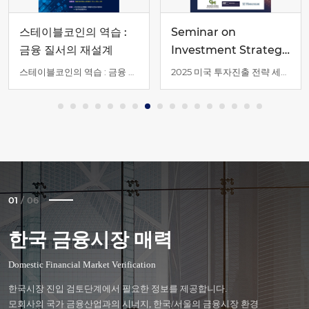
스테이블코인의 역습 :
Seminar on
금융 질서의 재설계
Investment Strategy
in the U.S 2025
스테이블코인의 역습 : 금융 질서의 재설계
2025 미국 투자진출 전략 세미나
01
/
06
한국 금융시장 매력
사무공간 지원
금융업 인·허가
인력채용 및 규제
세금/회계 정산
외국인 임직원 정주지원
Domestic Financial Market Verification
Office space
Financial licenses
Recruitments
Tax/Accounting
Settlement support
한국시장 진입 검토단계에서 필요한 정보를 제공합니다.
한국시장 진입 의사결정단계에서 필요한 정보를 제공합니다.
한국시장 진입 의사결정단계에서 필요한 정보를 제공합니다.
한국 법인설립 이후, 조기안정화를 위한 정보를 제공합니다.
한국 법인설립 이후, 조기안정화를 위한 정보를 제공합니다.
한국 법인설립 이후, 조기안정화를 위한 정보를 제공합니다.
모회사의 국가 금융산업과의 시너지, 한국/서울의 금융시장 환경
금융업무를 위한 사무공간에 대한 내용을 다루고 있습니다.
한국에서의 금융업을 영위하기위한 내용을 주로 살펴볼 수 있습니다.
한국시장의 인력채용 및 노무 관련 법령, 제도 등을 다루고 있습니다.
세무, 재무, 감사와 관련된 내용을 주로 다루고 있습니다.
한국법인 소속의 임직원이 한국/서울에서 안정적인 생활을 이어나갈 수