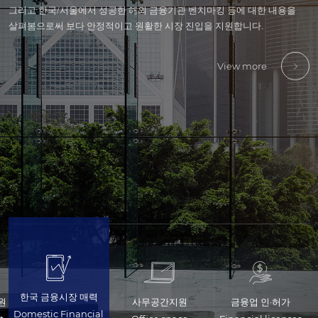
그리고 한국/서울에서 성공한 해외 금융기관 벤치마킹 등에 대한 내용을
구체적으로는 인력투입 검토를 위한 공간, 인허가 신청을 위한 임시사무소,
구체적으로는 각 금융업종별 인허가 진행 단계, 컴플라이언스· 내부통제,
구체적으로는 한국지사 및 자회사 책임자 채용, 중간관리자 인력 채용 및
구체적으로는 금융기준/회계감사 제도, 조세·재무 ·회계기준, 내부통제,
있도록,
살펴봄으로써 보다 안정적이고 원활한 시장 진입을 지원합니다.
국내 금융기관과의 원활하게 네트워킹 할 수 있는 장소에 대한 내용을
서버 등 인프라 구축, 인허가 진행과 관련된 외주업체 선정리스트 등을
근로계약, 외국인 채용관련 비자 등에 대한 내용을 확인해 보실 수
외국인 회계/세무 상담채널 등에 대한 내용을 전반적으로 살펴볼 수
대사관/영사관, 외국인 학교, 호텔/숙소, 병원, 교통, 식사 등 생활과 관련한
확인해보실 수 있습니다.
다루고 있습니다.
있습니다.
있습니다.
다양한 정보를 제공합니다.
View more
View more
View more
View more
View more
View more
한국 금융시장 매력
원
사무공간지원
금융업 인·허가
Domestic Financial