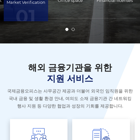
t
Office space
Financial licenses
Market Verification
01
해외 금융기관을 위한
지원 서비스
국제금융오피스는 사무공간 제공과 더불어 외국인 임직원을 위한
국내 금융 및 생활 환경 안내,
여의도 소재 금융기관 간 네트워킹
행사 지원 등 다양한 협업과 성장의 기회를 제공합니다.