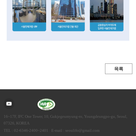
목록
16~17F, IFC One Tower, 10, Gukjegeumyung-ro, Youngdeungpo-gu, Seoul,
07326, KOREA
TEL : 02-6346-2400~2401
E-mail : seoulifo@gmail.com