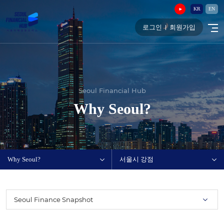
KR
EN
로그인
회원가입
Seoul Financial Hub
Why Seoul?
Why Seoul?
서울시 강점
Seoul Finance Snapshot