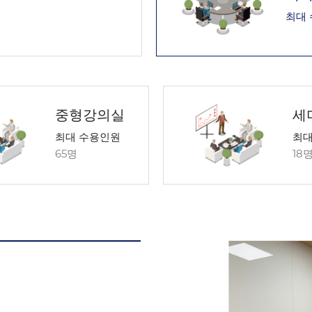
최대
중형강의실
세
최대 수용인원
최대
65명
18