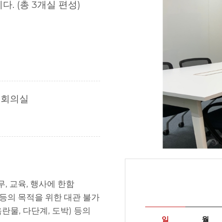
. (총 3개실 편성)
한 회의실
, 교육, 행사에 한함
 등의 목적을 위한 대관 불가
음란물, 다단계, 도박) 등의
일
월