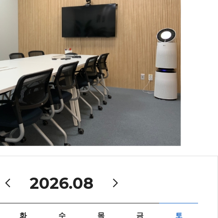
2026.08
화
수
목
금
토