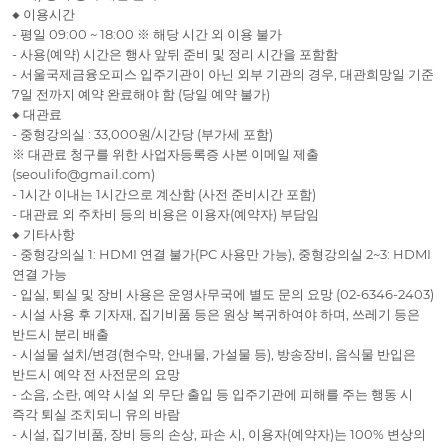
◆ 이용시간
- 평일 09:00 ~ 18:00 ※ 해당 시간 외 이용 불가
- 사용(예약) 시간은 행사 앞뒤 준비 및 정리 시간을 포함함
- 서울국제금융오피스 입주기관이 아닌 외부 기관의 경우, 대관희망일 기준
7일 전까지 예약 완료해야 함 (당일 예약 불가)
◆ 대관료
- 중형강의실 : 33,000원/시간당 (부가세 포함)
※ 대관료 청구를 위한 사업자등록증 사본 이메일 제출
(seoulifo@gmail.com)
- 1시간 이내는 1시간으로 계산함 (사전 준비시간 포함)
- 대관료 외 주차비 등의 비용은 이용자(예약자) 부담임
◆ 기타사항
- 중형강의실 1: HDMI 연결 불가(PC 사용만 가능), 중형강의실 2~3: HDMI
연결 가능
- 입실, 퇴실 및 장비 사용은 운영사무국에 별도 문의 요망 (02-6346-2403)
- 시설 사용 후 기자재, 집기비품 등은 원상 복귀하여야 하며, 쓰레기 등은
반드시 분리 배출
- 시설물 설치/변경(현수막, 안내물, 가설물 등), 방송장비, 음식물 반입은
반드시 예약 전 사전문의 요망
- 소음, 소란, 예약 시설 외 무단 출입 등 입주기관에 피해를 주는 행동 시
즉각 퇴실 조치되니 유의 바람
- 시설, 집기비품, 장비 등의 손상, 파손 시, 이용자(예약자)는 100% 변상의