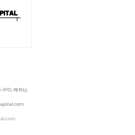
-IPO, 메자닌,
apital.com
tal.com