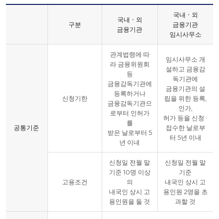
국내 ∙ 외
국내 ∙ 외
구분
금융기관
금융기관
임시사무소
관계법령에 따
임시사무소 개
라 금융위원회
설하고 금융감
등
독기관에
금융감독기관에
금융기관의 설
등록하거나
신청기한
립을 위한 등록,
금융감독기관으
인가,
로부터 인허가
허가 등을 신청 ∙
를
공통기준
접수한 날로부
받은 날로부터 5
터 5년 이내
년 이내
신청일 전월 말
신청일 전월 말
기준 10명 이상
기준
고용조건
의
내국인 상시 고
내국인 상시 고
용인원 2명을 초
용인원을 둘 것
과할 것