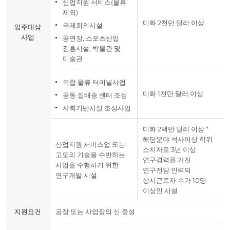
산업지원 서비스(물류
제외)
미화 2천만 달러 이상
국제회의시설
입주대상
사업
공연장, 스포츠산업
진흥시설, 박물관 및
미술관
복합 물류 터미널사업
미화 1천만 달러 이상
공동 집배송 센터 조성
사회기반시설 조성사업
미화 2백만 달러 이상 *
해당분야 석사이상 학위
산업지원 서비스업 또는
소지자로 3년 이상
고도의 기술을 수반하는
연구경력을 가진
사업을 수행하기 위한
연구전담 인력의
연구개발 시설
상시근로자 수가 10명
이상인 시설
지원요건
공장 또는 사업장의 신·중설