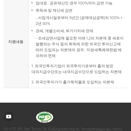
임대료 : 공유재산인 경우 100%까지 감면 가능
취득세 및 재산세 감면
- 사업개시일로부터 5년간 (공제대상금액)의 100% +
2년 50%
관세, 개별소비세, 부가가치세 면제
- 조세감면사업에 필요한 아래 1,2의 자본재 중 새로이
지원내용
발행되는 주식 등의 취득에 의한 외국인 투자신고에
따라 도입되는 자본재의 경우, '지방세특례제한법'에
의하여 면제
1. 외국인투자기업이 외국투자가로부터 출자 받은
대외지급수단또는 내국지급수단으로 도입하는 자본재
2. 외국인투자가가 출가목적물로 도입하는 자본재
16~17F, IFC One Tower, 10, Gukjegeumyung-ro, Youngdeungpo-gu, Seoul,